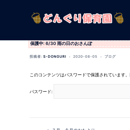
コ
ン
テ
ン
ツ
へ
保護中: 6/30 雨の日のおさんぽ
ス
キ
投稿者:
S-DONGURI
2020-08-05
ブログ
ッ
プ
このコンテンツはパスワードで保護されています。
パスワード:
投
稿