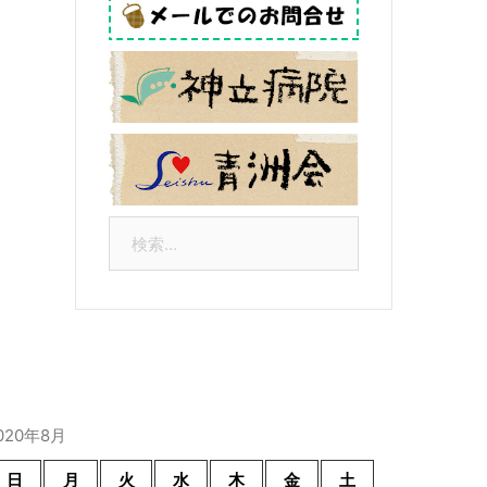
検
索:
020年8月
日
月
火
水
木
金
土