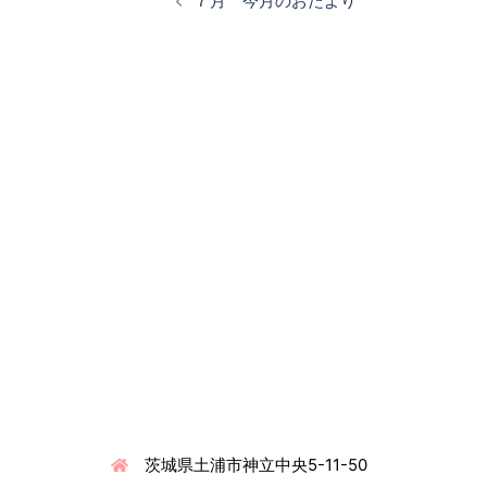
７月 今月のおたより
ナ
ビ
ゲ
ー
シ
ョ
ン
連絡先情報
茨城県土浦市神立中央5-11-50