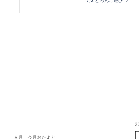
7/2 どろんこ遊び
最近の投稿
2
８月 今月おたより