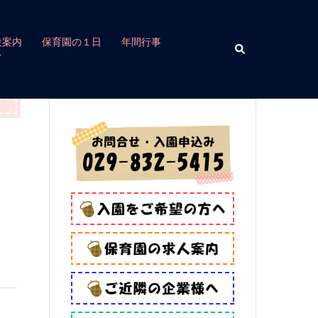
設案内
保育園の１日
年間行事
検
索