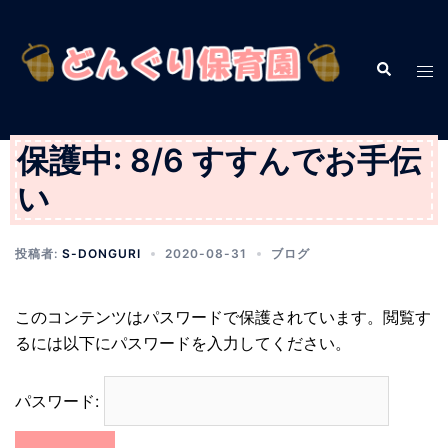
コ
ン
テ
検
ト
索
ン
グ
ツ
ル
へ
メ
保護中: 8/6 すすんでお手伝
ス
ニ
い
キ
ュ
ッ
ー
プ
投稿者:
S-DONGURI
2020-08-31
ブログ
このコンテンツはパスワードで保護されています。閲覧す
るには以下にパスワードを入力してください。
パスワード: