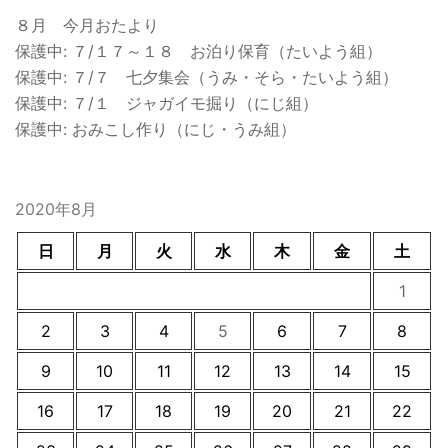
８月 今月おたより
保護中: ７/１７～１８ お泊り保育（たいよう組）
保護中: ７/７ 七夕集会（うみ・そら・たいよう組）
保護中: ７/１ ジャガイモ掘り（にじ組）
保護中: おみこし作り（にじ・うみ組）
2020年8月
日
月
火
水
木
金
土
1
2
3
4
5
6
7
8
9
10
11
12
13
14
15
16
17
18
19
20
21
22