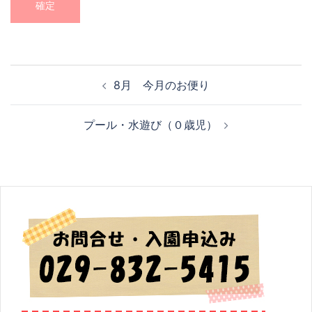
投
8月 今月のお便り
稿
ナ
プール・水遊び（０歳児）
ビ
ゲ
ー
シ
ョ
ン