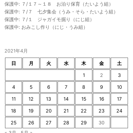
保護中: ７/１７～１８ お泊り保育（たいよう組）
保護中: ７/７ 七夕集会（うみ・そら・たいよう組）
保護中: ７/１ ジャガイモ掘り（にじ組）
保護中: おみこし作り（にじ・うみ組）
2021年4月
日
月
火
水
木
金
土
1
2
3
4
5
6
7
8
9
10
11
12
13
14
15
16
17
18
19
20
21
22
23
24
25
26
27
28
29
30
« 3月
5月 »