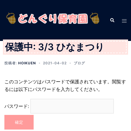
コ
ン
テ
検
ト
索
ン
グ
ツ
ル
へ
メ
保護中: 3/3 ひなまつり
ス
ニ
キ
ュ
投稿者:
HOIKUEN
2021-04-02
ブログ
ッ
ー
プ
このコンテンツはパスワードで保護されています。閲覧す
るには以下にパスワードを入力してください。
パスワード: