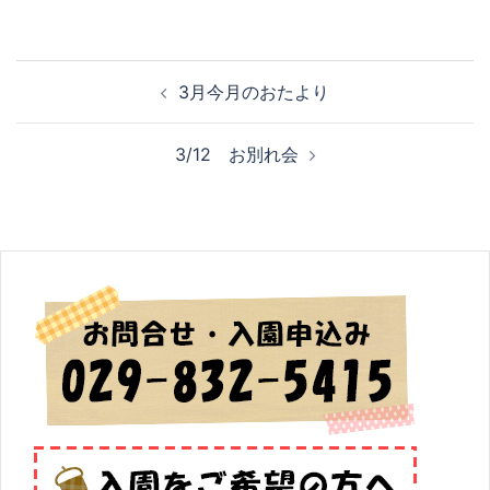
投
3月今月のおたより
稿
ナ
3/12 お別れ会
ビ
ゲ
ー
シ
ョ
ン