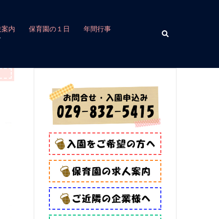
設案内
保育園の１日
年間行事
検
索