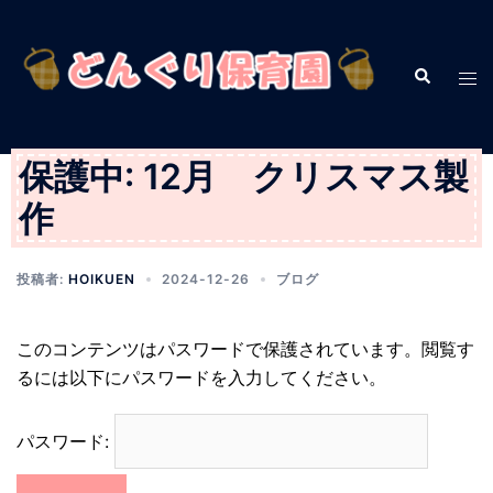
コ
ン
テ
検
ト
索
ン
グ
ツ
ル
へ
メ
保護中: 12月 クリスマス製
ス
ニ
作
キ
ュ
ッ
ー
プ
投稿者:
HOIKUEN
2024-12-26
ブログ
このコンテンツはパスワードで保護されています。閲覧す
るには以下にパスワードを入力してください。
パスワード: