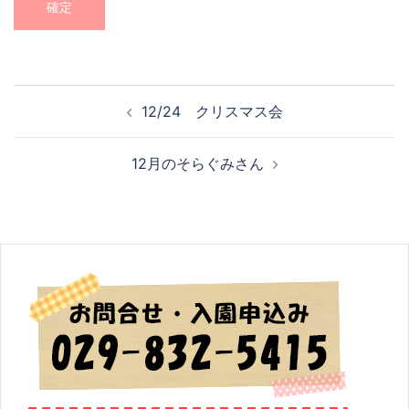
投
12/24 クリスマス会
稿
ナ
12月のそらぐみさん
ビ
ゲ
ー
シ
ョ
ン