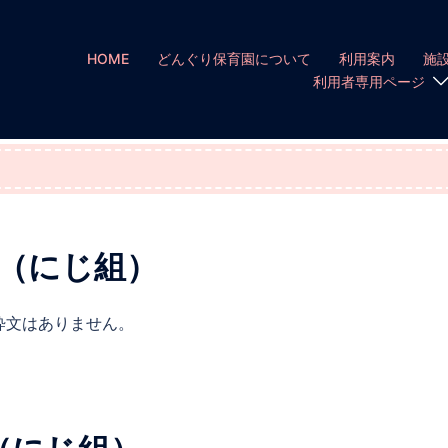
HOME
どんぐり保育園について
利用案内
施
利用者専用ページ
び（にじ組）
粋文はありません。