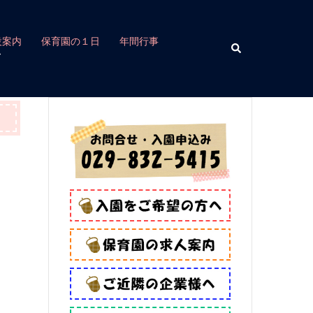
設案内
保育園の１日
年間行事
検
索