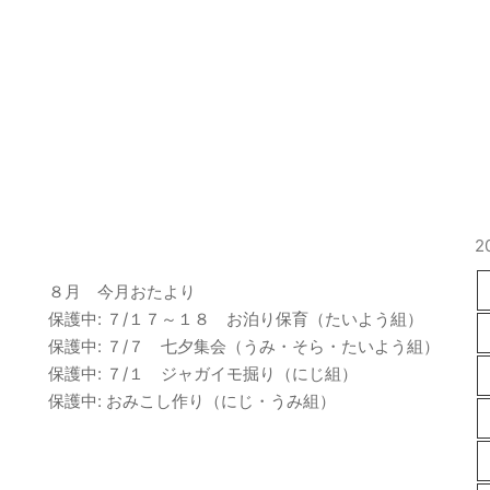
最近の投稿
2
８月 今月おたより
保護中: ７/１７～１８ お泊り保育（たいよう組）
保護中: ７/７ 七夕集会（うみ・そら・たいよう組）
保護中: ７/１ ジャガイモ掘り（にじ組）
保護中: おみこし作り（にじ・うみ組）