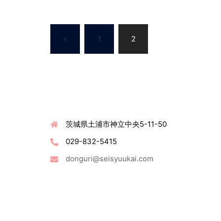
投
<
1
2
稿
の
ペ
ー
ジ
送
連絡先情報
り
茨城県土浦市神立中央5-11-50
029-832-5415
donguri@seisyuukai.com