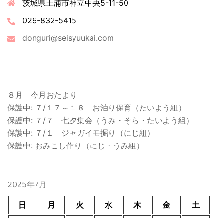
茨城県土浦市神立中央5-11-50
029-832-5415
donguri@seisyuukai.com
最近の投稿
８月 今月おたより
保護中: ７/１７～１８ お泊り保育（たいよう組）
保護中: ７/７ 七夕集会（うみ・そら・たいよう組）
保護中: ７/１ ジャガイモ掘り（にじ組）
保護中: おみこし作り（にじ・うみ組）
2025年7月
日
月
火
水
木
金
土