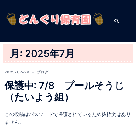
コ
ン
テ
検
ト
索
ン
グ
ツ
ル
へ
メ
月:
2025年7月
ス
ニ
キ
ュ
ッ
ー
2025-07-29
ブログ
プ
保護中: 7/8 プールそうじ
（たいよう組）
この投稿はパスワードで保護されているため抜粋文はあり
ません。