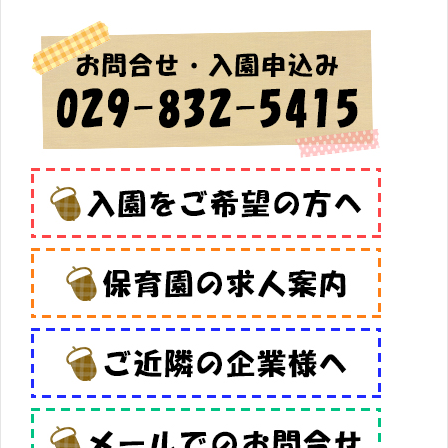
ペ
ー
ジ
送
り