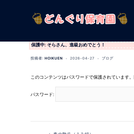
コ
ン
テ
ン
ツ
へ
保護中: そらさん、進級おめでとう！
ス
キ
投稿者:
HOIKUEN
2026-04-27
ブログ
ッ
プ
このコンテンツはパスワードで保護されています。
パスワード:
投
稿