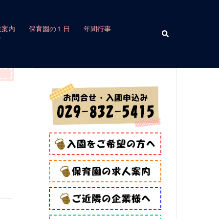
設案内
保育園の１日
年間行事
検
索