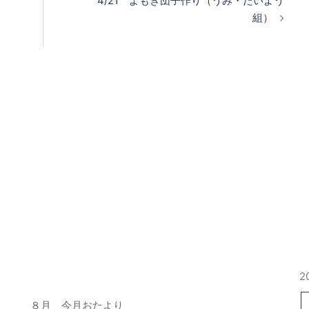
4/21 よもぎ団子作り（うみ・たいよう
組）
最近の投稿
2
８月 今月おたより