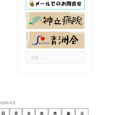
検
索:
026年4月
日
月
火
水
木
金
土