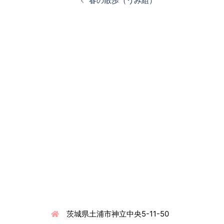
春の散歩（うみ組）
ナ
ビ
ゲ
ー
シ
ョ
ン
連絡先情報
茨城県土浦市神立中央5-11-50