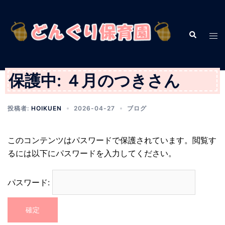
コ
ン
テ
検
ト
索
ン
グ
ツ
ル
へ
メ
保護中: ４月のつきさん
ス
ニ
キ
ュ
投稿者:
HOIKUEN
2026-04-27
ブログ
ッ
ー
プ
このコンテンツはパスワードで保護されています。閲覧す
るには以下にパスワードを入力してください。
パスワード: