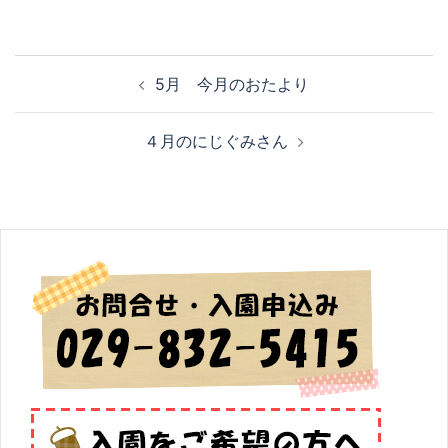
投
5月 今月のおたより
稿
ナ
４月のにじぐみさん
ビ
ゲ
ー
シ
ョ
ン