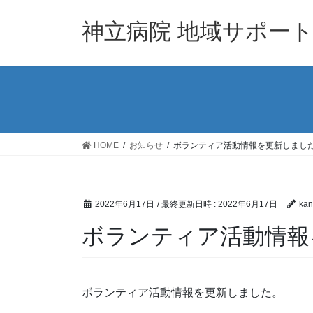
コ
ナ
ン
ビ
神立病院 地域サポー
テ
ゲ
ン
ー
ツ
シ
へ
ョ
ス
ン
キ
に
ッ
移
HOME
お知らせ
ボランティア活動情報を更新しまし
プ
動
2022年6月17日
/ 最終更新日時 :
2022年6月17日
kan
ボランティア活動情報
ボランティア活動情報を更新しました。