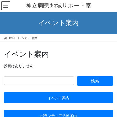
コ
ナ
神立病院 地域サポート室
ン
ビ
テ
ゲ
ン
ー
イベント案内
ツ
シ
へ
ョ
ス
ン
HOME
イベント案内
キ
に
ッ
移
プ
動
イベント案内
投稿はありません。
イベント案内
ボランティア活動案内