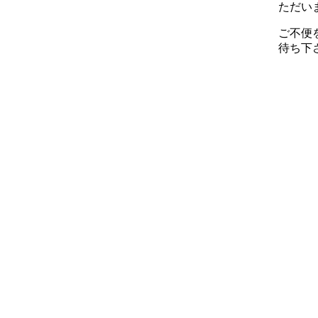
ただい
ご不便
待ち下